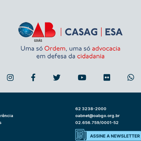
62 3238-2000
rência
oabnet@oabgo.org.br
s
02.656.759/0001-52