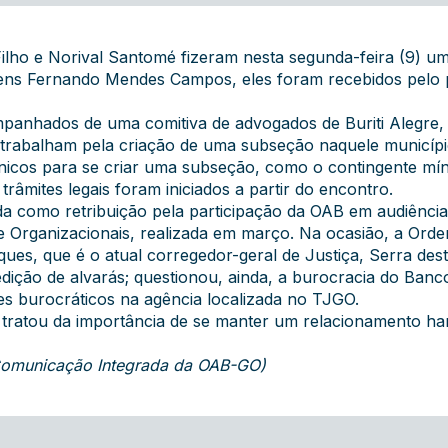
ho e Norival Santomé fizeram nesta segunda-feira (9) uma 
s Fernando Mendes Campos, eles foram recebidos pelo pr
panhados de uma comitiva de advogados de Buriti Alegre, m
e trabalham pela criação de uma subseção naquele município
 técnicos para se criar uma subseção, como o contingente m
 trâmites legais foram iniciados a partir do encontro.
da como retribuição pela participação da OAB em audiência
is e Organizacionais, realizada em março. Na ocasião, a Or
rques, que é o atual corregedor-geral de Justiça, Serra de
pedição de alvarás; questionou, ainda, a burocracia do Ban
es burocráticos na agência localizada no TJGO.
 tratou da importância de se manter um relacionamento ha
 Comunicação Integrada da OAB-GO)