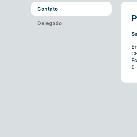
Contato
P
Delegado
Sa
En
CE
Fo
E-