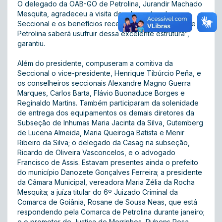
O delegado da OAB-GO de Petrolina, Jurandir Machado
Mesquita, agradeceu a visita dos dirigentes da
Seccional e os benefícios recebidos. “A advocacia de
Petrolina saberá usufruir dessa excelente estrutura”,
garantiu.
Além do presidente, compuseram a comitiva da
Seccional o vice-presidente, Henrique Tibúrcio Peña, e
os conselheiros seccionais Alexandre Magno Guerra
Marques, Carlos Barta, Flávio Buonaduce Borges e
Reginaldo Martins. Também participaram da solenidade
de entrega dos equipamentos os demais diretores da
Subseção de Inhumas Maria Jacinta da Silva, Gutemberg
de Lucena Almeida, Maria Queiroga Batista e Menir
Ribeiro da Silva; o delegado da Casag na subseção,
Ricardo de Oliveira Vasconcelos, e o advogado
Francisco de Assis. Estavam presentes ainda o prefeito
do município Danozete Gonçalves Ferreira; a presidente
da Câmara Municipal, vereadora Maria Zélia da Rocha
Mesquita; a juíza titular do 6º Juizado Criminal da
Comarca de Goiânia, Rosane de Sousa Neas, que está
respondendo pela Comarca de Petrolina durante janeiro;
e o promotor de Justiça de Morrinhos, Rubens Rosa