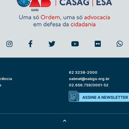
62 3238-2000
rência
oabnet@oabgo.org.br
s
02.656.759/0001-52