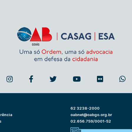
62 3238-2000
rência
oabnet@oabgo.org.br
s
02.656.759/0001-52