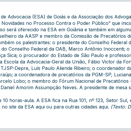
 de Advocacia (ESA) de Goiás e da Associação dos Advo
Novidades no Processo Contra o Poder Público” que inicia
 curso será oferecido na ESA em Goiânia e também em algu
selheiro da AASP e membro da Comissão de Precatórios d
ambém os palestrantes: o presidente do Conselho Federal 
 do Conselho Federal da OAB, Marco Antônio Inoccenti; o 
nça Sica; o procurador do Estado de São Paulo e profess
 da Escola da Advocacia-Geral da União, Fábio Victor da F
 TJSP-Depre, Luís Paulo Aliende Ribeiro; o coordenador d
aújo; a coordenadora de precatórios da PGM-SP, Luciana 
rcelo Lobo; o membro do Fórum Nacional de Precatórios –
, Daniel Amorim Assumpção Neves. A presidente de mesa s
 10 horas-aula. A ESA fica na Rua 101, nº 123, Setor Sul, e
s no site da ESA
aqui
ou para outras cidades
aqui
.
(Texto: 