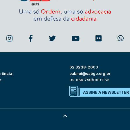
62 3238-2000
rência
oabnet@oabgo.org.br
s
02.656.759/0001-52