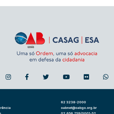
62 3238-2000
rência
oabnet@oabgo.org.br
s
02.656.759/0001-52