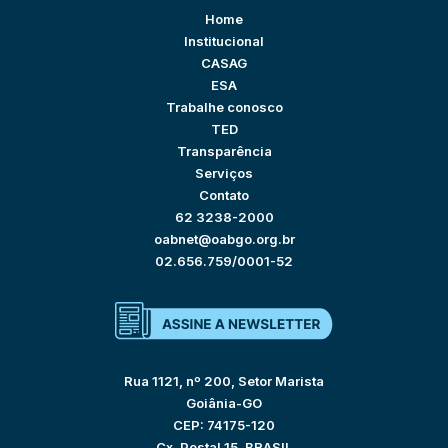
Home
Institucional
CASAG
ESA
Trabalhe conosco
TED
Transparência
Serviços
Contato
62 3238-2000
oabnet@oabgo.org.br
02.656.759/0001-52
Rua 1121, nº 200, Setor Marista
Goiânia-GO
CEP: 74175-120
Cx. Postal 15, BRASIL