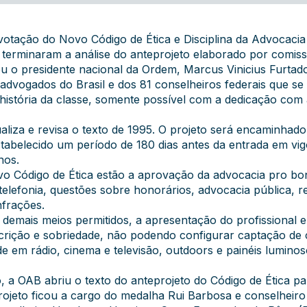
a votação do Novo Código de Ética e Disciplina da Advocaci
is terminaram a análise do anteprojeto elaborado por comis
cou o presidente nacional da Ordem, Marcus Vinicius Furtad
dvogados do Brasil e dos 81 conselheiros federais que se
história da classe, somente possível com a dedicação com
aliza e revisa o texto de 1995. O projeto será encaminhad
estabelecido um período de 180 dias antes da entrada em vi
nos.
vo Código de Ética estão a aprovação da advocacia pro bon
telefonia, questões sobre honorários, advocacia pública, rel
nfrações.
demais meios permitidos, a apresentação do profissional em
crição e sobriedade, não podendo configurar captação de cl
e em rádio, cinema e televisão, outdoors e painéis luminos
, a OAB abriu o texto do anteprojeto do Código de Ética pa
eprojeto ficou a cargo do medalha Rui Barbosa e conselhei