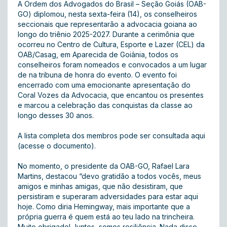
A Ordem dos Advogados do Brasil – Seção Goiás (OAB-
GO) diplomou, nesta sexta-feira (14), os conselheiros
seccionais que representarão a advocacia goiana ao
longo do triênio 2025-2027. Durante a cerimônia que
ocorreu no Centro de Cultura, Esporte e Lazer (CEL) da
OAB/Casag, em Aparecida de Goiânia, todos os
conselheiros foram nomeados e convocados a um lugar
de na tribuna de honra do evento. O evento foi
encerrado com uma emocionante apresentação do
Coral Vozes da Advocacia, que encantou os presentes
e marcou a celebração das conquistas da classe ao
longo desses 30 anos.
A lista completa dos membros pode ser consultada aqui
(acesse o documento)
.
No momento, o presidente da OAB-GO, Rafael Lara
Martins, destacou “devo gratidão a todos vocês, meus
amigos e minhas amigas, que não desistiram, que
persistiram e superaram adversidades para estar aqui
hoje. Como diria Hemingway, mais importante que a
própria guerra é quem está ao teu lado na trincheira.
Muito obrigado! Juntos, somos resiliência. Nada disso