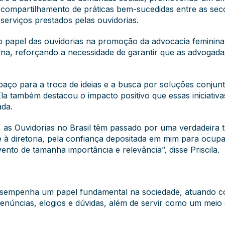
 compartilhamento de práticas bem-sucedidas entre as sec
 serviços prestados pelas ouvidorias.
o papel das ouvidorias na promoção da advocacia feminin
na, reforçando a necessidade de garantir que as advogad
spaço para a troca de ideias e a busca por soluções conjun
Ela também destacou o impacto positivo que essas iniciativ
ada.
, as Ouvidorias no Brasil têm passado por uma verdadeir
 e à diretoria, pela confiança depositada em mim para ocu
to de tamanha importância e relevância”, disse Priscila.
desempenha um papel fundamental na sociedade, atuando c
núncias, elogios e dúvidas, além de servir como um meio d