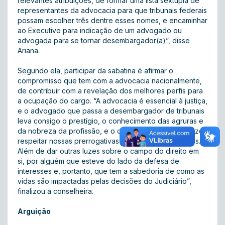
relevantes atribuições, de formar uma lista sêxtupla de
representantes da advocacia para que tribunais federais
possam escolher três dentre esses nomes, e encaminhar
ao Executivo para indicação de um advogado ou
advogada para se tornar desembargador(a)”, disse
Ariana.
Segundo ela, participar da sabatina é afirmar o
compromisso que tem com a advocacia nacionalmente,
de contribuir com a revelação dos melhores perfis para
a ocupação do cargo. “A advocacia é essencial à justiça,
e o advogado que passa a desembargador de tribunais
leva consigo o prestígio, o conhecimento das agruras e
da nobreza da profissão, e o dever de respeitar e fazer
respeitar nossas prerrogativas e o direito a honorários.
Além de dar outras luzes sobre o campo do direito em
si, por alguém que esteve do lado da defesa de
interesses e, portanto, que tem a sabedoria de como as
vidas são impactadas pelas decisões do Judiciário”,
finalizou a conselheira.
Arguição