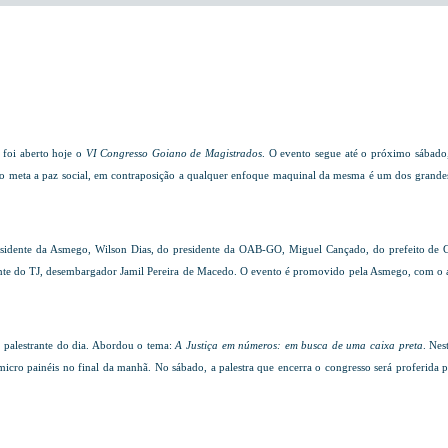
r
foi aberto hoje o
VI Congresso Goiano de Magistrados
. O evento segue até o próximo sábado,
o meta a paz social, em contraposição a qualquer enfoque maquinal da mesma é um dos grandes 
sidente da Asmego, Wilson Dias, do presidente da OAB-GO, Miguel Cançado, do prefeito de Goi
ente do TJ, desembargador Jamil Pereira de Macedo. O evento é promovido pela Asmego, com o ap
a palestrante do dia. Abordou o tema:
A Justiça em números: em busca de uma caixa preta
. Nes
icro painéis no final da manhã. No sábado, a palestra que encerra o congresso será proferida p