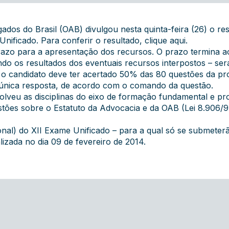
os do Brasil (OAB) divulgou nesta quinta-feira (26) o resu
Unificado. Para conferir o resultado,
clique aqui
.
 prazo para a apresentação dos recursos. O prazo termina 
luindo os resultados dos eventuais recursos interpostos – ser
 o candidato deve ter acertado 50% das 80 questões da prov
única resposta, de acordo com o comando da questão.
veu as disciplinas do eixo de formação fundamental e prof
stões sobre o Estatuto da Advocacia e da OAB (Lei 8.906/
onal) do XII Exame Unificado – para a qual só se submete
alizada no dia 09 de fevereiro de 2014.