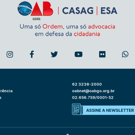
62 3238-2000
rência
oabnet@oabgo.org.br
s
02.656.759/0001-52