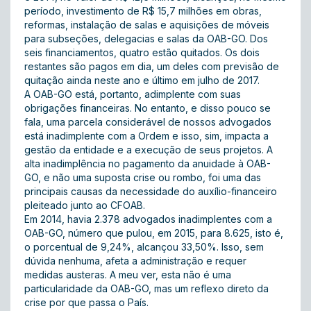
período, investimento de R$ 15,7 milhões em obras,
reformas, instalação de salas e aquisições de móveis
para subseções, delegacias e salas da OAB-GO. Dos
seis financiamentos, quatro estão quitados. Os dois
restantes são pagos em dia, um deles com previsão de
quitação ainda neste ano e último em julho de 2017.
A OAB-GO está, portanto, adimplente com suas
obrigações financeiras. No entanto, e disso pouco se
fala, uma parcela considerável de nossos advogados
está inadimplente com a Ordem e isso, sim, impacta a
gestão da entidade e a execução de seus projetos. A
alta inadimplência no pagamento da anuidade à OAB-
GO, e não uma suposta crise ou rombo, foi uma das
principais causas da necessidade do auxílio-financeiro
pleiteado junto ao CFOAB.
Em 2014, havia 2.378 advogados inadimplentes com a
OAB-GO, número que pulou, em 2015, para 8.625, isto é,
o porcentual de 9,24%, alcançou 33,50%. Isso, sem
dúvida nenhuma, afeta a administração e requer
medidas austeras. A meu ver, esta não é uma
particularidade da OAB-GO, mas um reflexo direto da
crise por que passa o País.