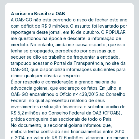
A crise no Brasil e a OAB
A OAB-GO não está correndo o risco de fechar este ano
com déficit de R$ 9 milhões. O assunto foi levantado por
reportagem deste jornal, em 16 de outubro. O POPULAR
me questionou na época e descartei a informação de
imediato. No entanto, ainda me causa espanto, que isso
tenha se propagado, perpetrado por pessoas que
sequer se dão ao trabalho de frequentar a entidade,
tampouco acessar o Portal da Transparência, no site da
OAB-GO, que disponibiliza informações suficientes para
dirimir qualquer dúvida a respeito.
É por respeito e consideração à grande maioria da
advocacia goiana, que esclareço os fatos. Em julho, a
OAB-GO encaminhou o Ofício nº 438/2015 ao Conselho
Federal, no qual apresentou relatório de seus
investimentos e situação financeira e solicitou auxílio de
R$ 5,2 milhões ao Conselho Federal da OAB (CFOAB),
prática corriqueira das seccionais de todo o País.
No documento, a seccional goiana informou que,
embora tenha contraído seis financiamentos entre 2010
e 2014, no valor de R$ 12,6 milhões, alcançou, no mesmo