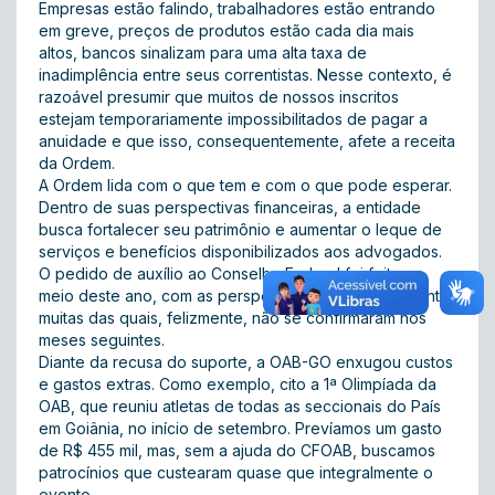
Empresas estão falindo, trabalhadores estão entrando
em greve, preços de produtos estão cada dia mais
altos, bancos sinalizam para uma alta taxa de
inadimplência entre seus correntistas. Nesse contexto, é
razoável presumir que muitos de nossos inscritos
estejam temporariamente impossibilitados de pagar a
anuidade e que isso, consequentemente, afete a receita
da Ordem.
A Ordem lida com o que tem e com o que pode esperar.
Dentro de suas perspectivas financeiras, a entidade
busca fortalecer seu patrimônio e aumentar o leque de
serviços e benefícios disponibilizados aos advogados.
O pedido de auxílio ao Conselho Federal foi feito no
meio deste ano, com as perspectivas daquele momento,
muitas das quais, felizmente, não se confirmaram nos
meses seguintes.
Diante da recusa do suporte, a OAB-GO enxugou custos
e gastos extras. Como exemplo, cito a 1ª Olimpíada da
OAB, que reuniu atletas de todas as seccionais do País
em Goiânia, no início de setembro. Prevíamos um gasto
de R$ 455 mil, mas, sem a ajuda do CFOAB, buscamos
patrocínios que custearam quase que integralmente o
evento.