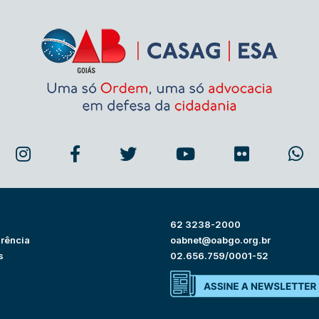
62 3238-2000
rência
oabnet@oabgo.org.br
s
02.656.759/0001-52