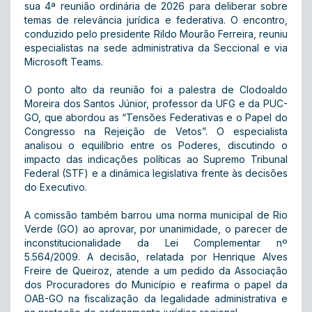
sua 4ª reunião ordinária de 2026 para deliberar sobre
temas de relevância jurídica e federativa
.
O encontro,
conduzido pelo presidente Rildo Mourão Ferreira, reuniu
especialistas na sede administrativa da Seccional e via
Microsoft Teams
.
O ponto alto da reunião foi a palestra de Clodoaldo
Moreira dos Santos Júnior, professor da UFG e da PUC-
GO, que abordou as
“Tensões Federativas e o Papel do
Congresso na Rejeição de Vetos”
.
O especialista
analisou o equilíbrio entre os Poderes, discutindo o
impacto das indicações políticas ao Supremo Tribunal
Federal (STF) e a dinâmica legislativa frente às decisões
do Executivo
.
A comissão também barrou uma norma municipal de
Rio
Verde (GO)
ao aprovar, por unanimidade, o parecer de
inconstitucionalidade da
Lei Complementar nº
5.564/2009
.
A decisão, relatada por Henrique Alves
Freire de Queiroz, atende a um pedido da Associação
dos Procuradores do Município e reafirma o papel da
OAB-GO na fiscalização da legalidade administrativa e