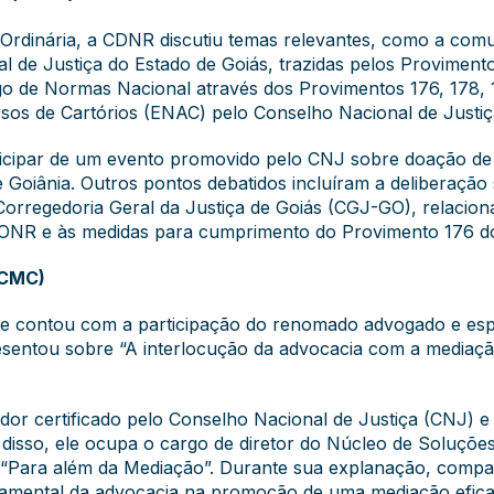
 Ordinária, a CDNR discutiu temas relevantes, como a com
l de Justiça do Estado de Goiás, trazidas pelos Provimento
o de Normas Nacional através dos Provimentos 176, 178, 17
rsos de Cartórios (ENAC) pelo Conselho Nacional de Justiç
icipar de um evento promovido pelo CNJ sobre doação de 
oiânia. Outros pontos debatidos incluíram a deliberação s
Corregedoria Geral da Justiça de Goiás (CGJ-GO), relaciona
a ONR e às medidas para cumprimento do Provimento 176 d
(CMC)
e contou com a participação do renomado advogado e esp
resentou sobre “A interlocução da advocacia com a mediaçã
r certificado pelo Conselho Nacional de Justiça (CNJ) e 
 disso, ele ocupa o cargo de diretor do Núcleo de Soluções
 “Para além da Mediação”. Durante sua explanação, compar
damental da advocacia na promoção de uma mediação efica