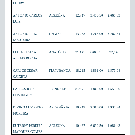
COURY
ANTONIO CARLOS
ACREÚNA
12.717
3.436,50
2.663,33
LUIZ
ANTONIO LUIZ
IPAMERI
13.283
4.263,00
3.262,54
NOGUEIRA
CEILA REGINA
ANAPÓLIS
21.145
666,00
592,74
ARRAIS ROCHA
CARLOS CESAR
ITAPURANGA
18.215
1.891,00
1.573,94
CAIXETA
CARLOS JOSE
TRINDADE
8.787
1.860,00
1.551,00
DOMINGUES
DIVINO CUSTODIO
AP. GOIÂNIA
10.919
2.386,00
1.932,74
MOREIRA
EUTERPY PEREIRA
ACREÚNA
10.467
6.632,50
4.980,43
MARQUEZ GOMES