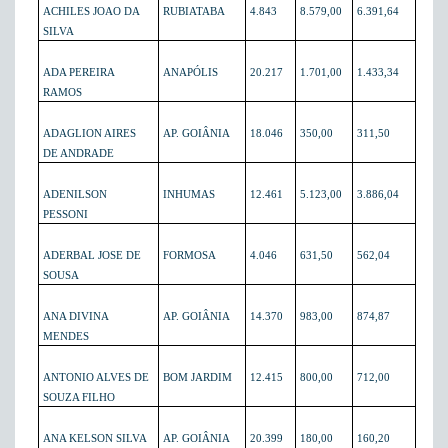
ACHILES JOAO DA
RUBIATABA
4.843
8.579,00
6.391,64
SILVA
ADA PEREIRA
ANAPÓLIS
20.217
1.701,00
1.433,34
RAMOS
ADAGLION AIRES
AP. GOIÂNIA
18.046
350,00
311,50
DE ANDRADE
ADENILSON
INHUMAS
12.461
5.123,00
3.886,04
PESSONI
ADERBAL JOSE DE
FORMOSA
4.046
631,50
562,04
SOUSA
ANA DIVINA
AP. GOIÂNIA
14.370
983,00
874,87
MENDES
ANTONIO ALVES DE
BOM JARDIM
12.415
800,00
712,00
SOUZA FILHO
ANA KELSON SILVA
AP. GOIÂNIA
20.399
180,00
160,20