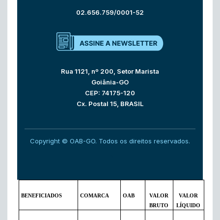
02.656.759/0001-52
Rua 1121, nº 200, Setor Marista
Goiânia-GO
CEP: 74175-120
Cx. Postal 15, BRASIL
Copyright © OAB-GO. Todos os direitos reservados.
BENEFICIADOS
COMARCA
OAB
VALOR
VALOR
BRUTO
LÍQUIDO