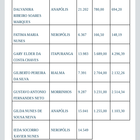
DALVANIRA
ANAPÓLIS
21.202
780,00
694,20
RIBEIRO SOARES
MARQUES
FATIMA MARIA
NEROPÓLIS
6.367
166,50
148,19
NUNES
GARY ELDER DA
ITAPURANGA
13.983
5.689,00
4.296,39
COSTA CHAVES
GILBERTO PEREIRA
RIALMA
7.391
2.704,00
2.132,26
DA SILVA
GUSTAVO ANTONIO
MORRINHOS
9.287
3.231,00
2.514,34
FERNANDES NETO
GILDA NUNES DE
ANAPÓLIS
15.041
1.255,00
1.103,30
SOUSA NEIVA
IEDA SOCORRO
NEROPÓLIS
14.549
XAVIER NUNES