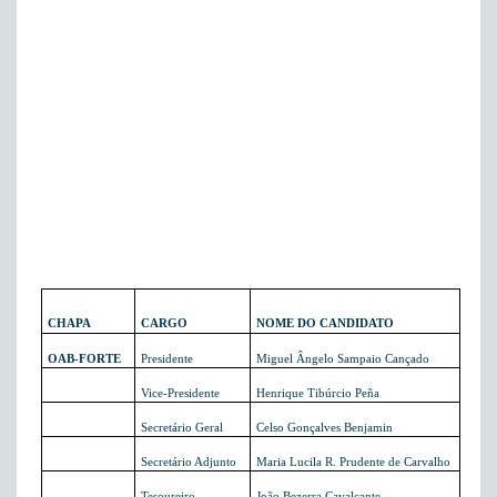
CHAPA
CARGO
NOME DO CANDIDATO
OAB-FORTE
Presidente
Miguel Ângelo Sampaio Cançado
Vice-Presidente
Henrique Tibúrcio Peña
Secretário Geral
Celso Gonçalves Benjamin
Secretário Adjunto
Maria Lucila R. Prudente de Carvalho
Tesoureiro
João Bezerra Cavalcante