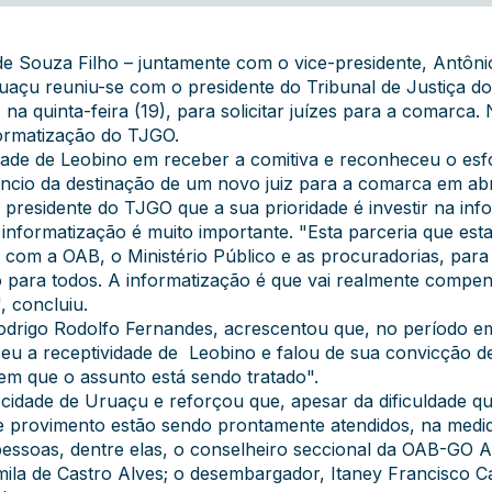
e Souza Filho – juntamente com o vice-presidente, Antônio
ruaçu reuniu-se com o presidente do Tribunal de Justiça d
 quinta-feira (19), para solicitar juízes para a comarca. 
ormatização do TJGO.
lidade de Leobino em receber a comitiva e reconheceu o e
io da destinação de um novo juiz para a comarca em abril
 presidente do TJGO que a sua prioridade é investir na in
informatização é muito importante. "Esta parceria que es
com a OAB, o Ministério Público e as procuradorias, para 
para todos. A informatização é que vai realmente compens
, concluiu.
drigo Rodolfo Fernandes, acrescentou que, no período em
eu a receptividade de Leobino e falou de sua convicção 
 em que o assunto está sendo tratado".
cidade de Uruaçu e reforçou que, apesar da dificuldade qu
 de provimento estão sendo prontamente atendidos, na medi
essoas, dentre elas, o conselheiro seccional da OAB-GO 
la de Castro Alves; o desembargador, Itaney Francisco Ca