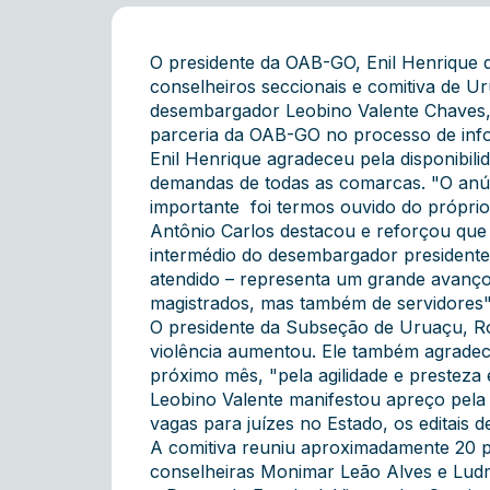
O presidente da OAB-GO, Enil Henrique d
conselheiros seccionais e comitiva de U
desembargador Leobino Valente Chaves, na
parceria da OAB-GO no processo de inf
Enil Henrique agradeceu pela disponibi
demandas de todas as comarcas. "O anúnc
importante foi termos ouvido do próprio
Antônio Carlos destacou e reforçou que 
intermédio do desembargador presidente 
atendido – representa um grande avanço 
magistrados, mas também de servidores"
O presidente da Subseção de Uruaçu, Ro
violência aumentou. Ele também agradec
próximo mês, "pela agilidade e presteza
Leobino Valente manifestou apreço pela 
vagas para juízes no Estado, os editais
A comitiva reuniu aproximadamente 20 p
conselheiras Monimar Leão Alves e Ludmi