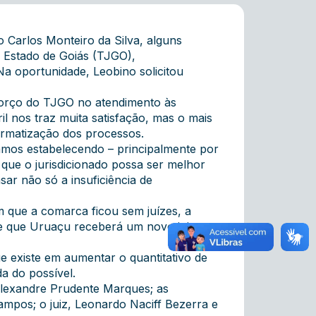
 Carlos Monteiro da Silva, alguns
o Estado de Goiás (TJGO),
Na oportunidade, Leobino solicitou
sforço do TJGO no atendimento às
 nos traz muita satisfação, mas o mais
formatização dos processos.
tamos estabelecendo – principalmente por
que o jurisdicionado possa ser melhor
ar não só a insuficiência de
 que a comarca ficou sem juízes, a
de que Uruaçu receberá um novo juiz, no
e existe em aumentar o quantitativo de
da do possível.
Alexandre Prudente Marques; as
mpos; o juiz, Leonardo Naciff Bezerra e