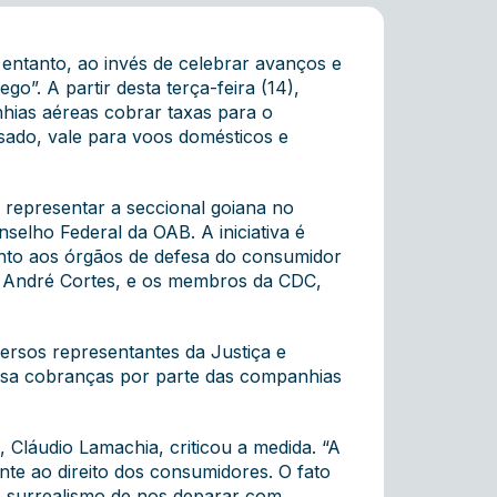
entanto, ao invés de celebrar avanços e
o”. A partir desta terça-feira (14),
nhias aéreas cobrar taxas para o
ado, vale para voos domésticos e
representar a seccional goiana no
selho Federal da OAB. A iniciativa é
nto aos órgãos de defesa do consumidor
te André Cortes, e os membros da CDC,
rsos representantes da Justiça e
r essa cobranças por parte das companhias
, Cláudio Lamachia, criticou a medida. “A
nte ao direito dos consumidores. O fato
o surrealismo de nos deparar com