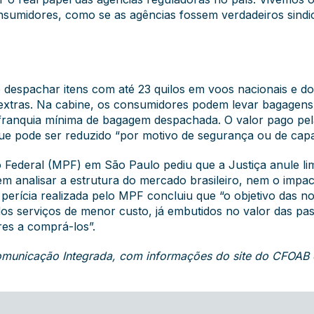
onsumidores, como se as agências fossem verdadeiros sindi
e despachar itens com até 23 quilos em voos nacionais e do
 extras. Na cabine, os consumidores podem levar bagagens 
 franquia mínima de bagagem despachada. O valor pago pela
ue pode ser reduzido “por motivo de segurança ou de capa
o Federal (MPF) em São Paulo pediu que a Justiça anule li
 analisar a estrutura do mercado brasileiro, nem o impa
perícia realizada pelo MPF concluiu que “o objetivo das no
os serviços de menor custo, já embutidos no valor das pa
res a comprá-los”.
 Comunicação Integrada, com informações do
site do CFOAB