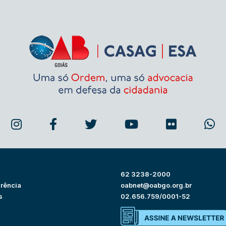
62 3238-2000
rência
oabnet@oabgo.org.br
s
02.656.759/0001-52