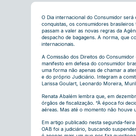
O Dia internacional do Consumidor será 
conquistas, os consumidores brasileiros 
passam a valer as novas regras da Agênc
despacho de bagagens. A norma, que co
internacionais.
A Comissão dos Direitos do Consumidor 
manifesto em defesa do consumidor brasil
uma forma não apenas de chamar a aten
e do próprio Judiciário. Integram a com
Larissa Goulart, Leonardo Moreira, Muril
Renata Abalém lembra que, em dezembro
órgãos de fiscalização. “À época foi dec
aéreas. Mas até o momento não houve um
Em artigo publicado nesta segunda-feira
OAB foi a judiciário, buscando suspender
é apenas mais um que nos faz questiona