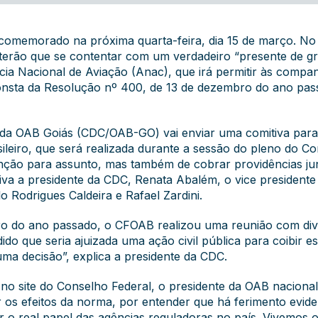
comemorado na próxima quarta-feira, dia 15 de março. No 
terão que se contentar com um verdadeiro “presente de greg
ia Nacional de Aviação (Anac), que irá permitir às compa
nsta da Resolução nº 400, de 13 de dezembro do ano pass
da OAB Goiás (CDC/OAB-GO) vai enviar uma comitiva para 
eiro, que será realizada durante a sessão do pleno do Con
ção para assunto, mas também de cobrar providências ju
itiva a presidente da CDC, Renata Abalém, o vice presiden
o Rodrigues Caldeira e Rafael Zardini.
 do ano passado, o CFOAB realizou uma reunião com dive
idido que seria ajuizada uma ação civil pública para coibi
a decisão”, explica a presidente da CDC.
 no site do Conselho Federal
, o presidente da OAB nacional
 os efeitos da norma, por entender que há ferimento evide
r o real papel das agências reguladoras no país. Vivemos 