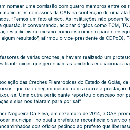
diram nomear uma comissão com quatro membros entre os re
 municiar as comissões da OAB na confecção de uma ata fin
os. “Temos um fato atípico. As instituições não podem fi
da questão; ir conversando, acionar órgãos como TCM, TC
as ações judiciais ou mesmo como instrumento para consegu
algum resultado”, afirmou o vice-presidente da CDPcD), T
fessores de várias creches já haviam realizado um protest
des filantrópicas que gerenciam as unidades educacionais n
iação das Creches Filantrópicas do Estado de Goiás, de mai
ecursos, que não chegam mesmo com a correta prestação de
eixou-se. Uma outra participante reportou o descaso por pa
ças e eles nos falaram para por sal”.
ner Nogueira Da Silva, em dezembro de 2014, a OAB pro
oder municipal, no qual a prefeitura reconhecia o serviço
ncaminhados dois ofícios pedindo ao prefeito que liberasse