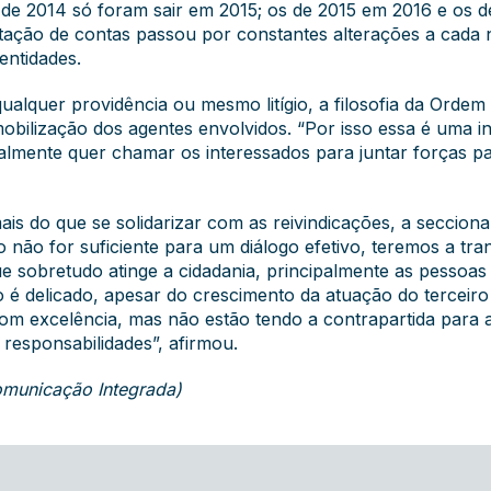
 de 2014 só foram sair em 2015; os de 2015 em 2016 e os 
stação de contas passou por constantes alterações a cada
entidades.
qualquer providência ou mesmo litígio, a filosofia da Ord
ilização dos agentes envolvidos. “Por isso essa é uma in
palmente quer chamar os interessados para juntar forças p
ais do que se solidarizar com as reivindicações, a secciona
o não for suficiente para um diálogo efetivo, teremos a tra
que sobretudo atinge a cidadania, principalmente as pessoa
 delicado, apesar do crescimento da atuação do terceiro se
om excelência, mas não estão tendo a contrapartida para a
esponsabilidades”, afirmou.
Comunicação Integrada)