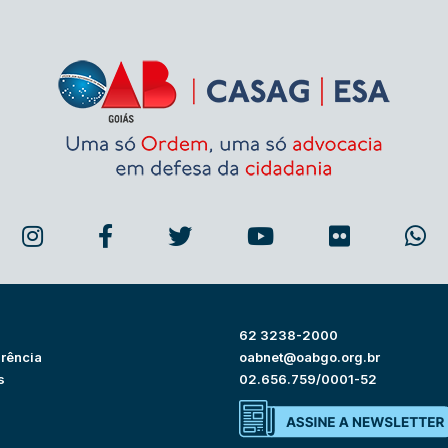
62 3238-2000
rência
oabnet@oabgo.org.br
s
02.656.759/0001-52