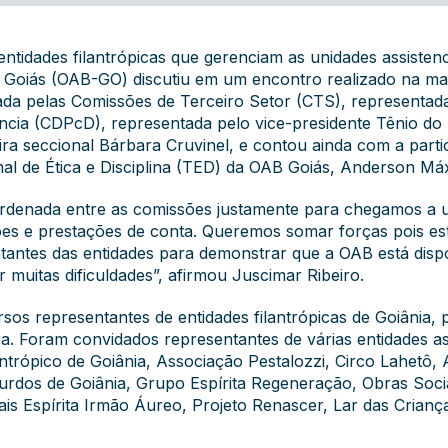
entidades filantrópicas que gerenciam as unidades assistenci
Goiás (OAB-GO) discutiu em um encontro realizado na manh
ada pelas Comissões de Terceiro Setor (CTS), representada
ncia (CDPcD), representada pelo vice-presidente Tênio do
ira seccional Bárbara Cruvinel, e contou ainda com a parti
unal de Ética e Disciplina (TED) da OAB Goiás, Anderson Má
ordenada entre as comissões justamente para chegamos a um
ões e prestações de conta. Queremos somar forças pois est
antes das entidades para demonstrar que a OAB está disp
 muitas dificuldades”, afirmou Juscimar Ribeiro.
sos representantes de entidades filantrópicas de Goiânia, p
ra. Foram convidados representantes de várias entidades a
trópico de Goiânia, Associação Pestalozzi, Circo Lahetô,
rdos de Goiânia, Grupo Espírita Regeneração, Obras Socia
iais Espírita Irmão Áureo, Projeto Renascer, Lar das Crian