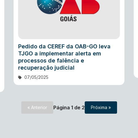
Pedido da CEREF da OAB-GO leva
TJGO a implementar alerta em
processos de falência e
recuperação judicial
07/05/2025
Página
1
de
2
« Anterior
Próxima »