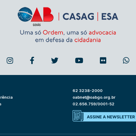
62 3238-2000
rência
oabnet@oabgo.org.br
s
02.656.759/0001-52