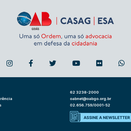
62 3238-2000
rência
oabnet@oabgo.org.br
s
02.656.759/0001-52