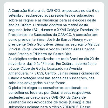
A Comissão Eleitoral da OAB-GO, empossada no dia 6 de
setembro, esclareceu aos presidentes de subseções
sobre as regras e as mudanças para as eleições deste
ano da Ordem. O debate ocorreu na manhã desta
segunda-feira (24), durante o XXVII Colégio Estadual de
Presidentes de Subseções da OAB-GO. A comissão tem
como presidente Elimar José de Barros Fleury; vice-
presidente Celso Gonçalves Benjamin; secretário Marcus
Vinícius Veiga Brandão e vogais Cristina Aires Cruvinel
Isaac Franco e Edilberto de Castro Dias.
As eleições serão realizadas em todo Brasil no dia 23 de
novembro, das 9 às 17 horas. Em Goiânia, ocorrerão no
Jóquei Clube de Goiás, localizado na Avenida
Anhanguera, nº 3.653, Centro. Já nas demais cidades do
Estado a votação será nas sedes das subseções, nas
salas dos advogados ou nos fóruns.
O pleito irá eleger os conselheiros seccionais, os
conselheiros federais por Goiás e seus respectivos
suplentes, as diretorias da OAB-GO, da Caixa de
Assistência dos Advogados de Goiás (Casag) e das
subseções goianas para o triênio 2013/2015. Desse