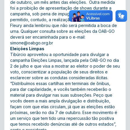
de outubro, um mês antes das eleições. Outra medida
foi a proibição de apresentação de shows durante a
campanha, sob pena de impugnação da chapa. É
permitido, contudo, a realização de festas.
Fleury ainda lembrou que não será permitida a boca de
urna. Qualquer consulta sobre as eleições da OAB-GO
deverá ser encaminhada para o e-mail:
simone@oabgo.org.br
Eleições Limpas
Tibúrcio aproveitou a oportunidade para divulgar a
campanha
Eleições Limpas
, lançada pela OAB-GO no dia
2 de julho e que visa a mostrar ao eleitor o poder de seu
voto, conscientizar a população de seus direitos e
esclarecer sobre as condutas consideradas ilícitas.
“Distribuímos essas cartilhas em terminais de ônibus,
para dar capilaridade, e vocês também receberão o
material para divulgar nas suas subseções. Peço que
vocês deem a mais ampla divulgação e distribuição,
façam com que elas circulam, já que as eleições estão
próximas, serão no dia 7 de outubro. Esse movimento é
um serviço que tem tido uma repercussão tão positiva
que temos recebido denúncias até de outros estados”,
conta o presidente.