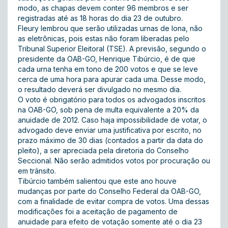
modo, as chapas devem conter 96 membros e ser
registradas até as 18 horas do dia 23 de outubro.
Fleury lembrou que serão utilizadas urnas de lona, não
as eletrônicas, pois estas não foram liberadas pelo
Tribunal Superior Eleitoral (TSE). A previsão, segundo o
presidente da OAB-GO, Henrique Tibúrcio, é de que
cada urna tenha em tono de 200 votos e que se leve
cerca de uma hora para apurar cada uma. Desse modo,
o resultado deverá ser divulgado no mesmo dia.
O voto é obrigatório para todos os advogados inscritos
na OAB-GO, sob pena de multa equivalente a 20% da
anuidade de 2012. Caso haja impossibilidade de votar, o
advogado deve enviar uma justificativa por escrito, no
prazo máximo de 30 dias (contados a partir da data do
pleito), a ser apreciada pela diretoria do Conselho
Seccional. Não serão admitidos votos por procuração ou
em trânsito.
Tibúrcio também salientou que este ano houve
mudanças por parte do Conselho Federal da OAB-GO,
com a finalidade de evitar compra de votos. Uma dessas
modificações foi a aceitação de pagamento de
anuidade para efeito de votação somente até o dia 23