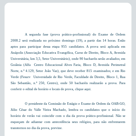
A segunda fase (prova prático-profissional) do Exame de Ordem
2008.2 será realizada no próximo domingo (19), a partir das 14 horas. Estão
aptos para participar dessa etapa 955 candidatos. A prova será aplicada em
Anápolis (
Associação Educativa Evangélica, Curso de Direito,
Bloco A,
Avenida
Universitária, km 3,5, Setor Universitário),
onde 90 bacharéis serão avaliados; em
Goiânia (Alfa 
Centro Educacional Alves Faria,
Bloco D,
Avenida Perimetral
Norte, n.º 4.129, Setor João
Vaz
), que deve receber 815 examinados; e
em Rio
Verde
(Fesurv  Universidade de Rio Verde, Faculdade de Direito,
Bloco 1,
Rua
São Sebastião, n.º 250, Centro)
, onde 50 bacharéis realizarão a prova. Para
conferir o edital de horário e locais de prova,
clique aqui
.
O presidente da Comissão de Estágio e Exame de Ordem da OAB-GO,
Júlio César do Valle Vieira Machado, lembra os candidatos que o início do
horário de verão vai coincidir com o dia da prova prático-profissional. Não se
esqueçam de adiantar com antecedência seus relógios, para não enfrentarem
transtornos no dia da prova, previne.