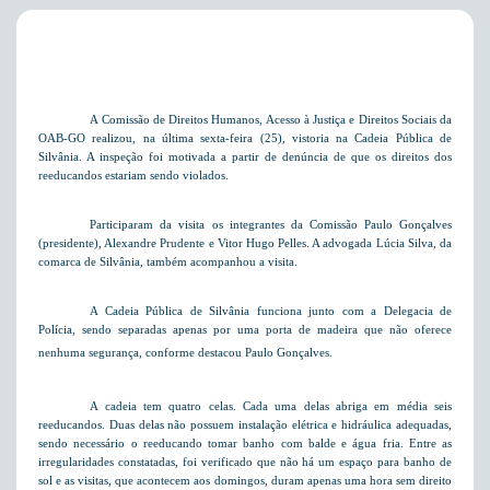
A Comissão de Direitos Humanos, Acesso à Justiça e Direitos Sociais da
OAB-GO realizou, na última sexta-feira (25), vistoria na Cadeia Pública de
Silvânia. A inspeção foi motivada a partir de denúncia de que os direitos dos
reeducandos estariam sendo violados.
Participaram da visita os integrantes da Comissão Paulo Gonçalves
(presidente), Alexandre Prudente e Vitor Hugo Pelles. A advogada Lúcia Silva, da
comarca de Silvânia, também acompanhou a visita.
A Cadeia Pública de Silvânia funciona junto com a Delegacia de
Polícia, sendo separadas apenas por uma porta de madeira que não oferece
nenhuma segurança, conforme destacou Paulo Gonçalves.
A cadeia tem quatro celas. Cada uma delas abriga em média seis
reeducandos. Duas delas não possuem instalação elétrica e hidráulica adequadas,
sendo necessário o reeducando tomar banho com balde e água fria. Entre as
irregularidades constatadas, foi verificado que não há um espaço para banho de
sol e as visitas, que acontecem aos domingos, duram apenas uma hora sem direito