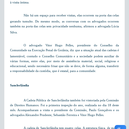
à visita íntima.
Não há um espaço para receber visitas, elas ocorrem na porta das celas
gerando tumulto. Do mesmo modo, as conversas com os advogados ocorrem
também na porta das celas sem privacidade nenhuma, afirmou a advogada Lúcia
Silva.
O advogado Vitor Hugo Pelles, presidente
do Conselho da
Comunidade na Execução Penal de Goiânia, diz que
a situação atual das cadeias é
lamentável, contudo o Conselho Comunitário e a sociedade podem auxiliar de
várias formas, entre elas, por meio de
assistência material, social, religiosa e
educacional, sendo necessário frisar que não se deve, de forma alguma, transferir
a responsabilidade da custódia, que é estatal, para a comunidade.
Sanclerlândia
A Cadeia Pública de Sanclerlândia também foi vistoriada pela Comissão
de Direitos Humanos. Foi a primeira inspeção do ano, realizada no dia 18 deste
mês. Acompanharam a visita o presidente da Comissão, Paulo Gonçalves e os
advogados Alexandre Prudente, Sebastião Ferreira e Vitor Hugo Pelles.
A cadeia de Sanclerlândia tem quatro celas. A estrutura física, de modo