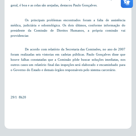
geral, é boa e as celas são arejadas, destacou Paulo Gonçalves.
Os principais problemas encontrados foram a falta de assistência
médica, judiciária e odontológica. Os dois últimos, conforme informação do
presidente da Comissão de Direitos Humanos, a própria comissão vai
providenciar.
De acordo com relatório da Secretaria das Comissões, no ano de 2007
foram realizadas seis vistorias em cadeias públicas. Paulo Gonçalves disse que
houve falhas constatadas que a Comissão pôde buscar soluções imediatas, nos
outros casos um relatório final das inspeções será elaborado e encaminhado para
o Governo do Estado e demais órgãos responsáveis pelo sistema carcerário.
29/1  8h20