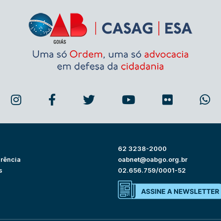
62 3238-2000
rência
oabnet@oabgo.org.br
s
02.656.759/0001-52