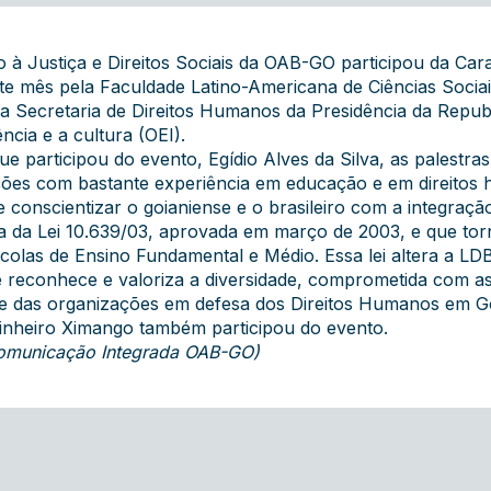
 à Justiça e Direitos Sociais da OAB-GO participou da Ca
ste mês pela Faculdade Latino-Americana de Ciências Soci
 Secretaria de Direitos Humanos da Presidência da Repub
cia e a cultura (OEI).
 participou do evento, Egídio Alves da Silva, as palestra
uições com bastante experiência em educação e em direitos
e conscientizar o goianiense e o brasileiro com a integra
a da Lei 10.639/03, aprovada em março de 2003, e que torna
scolas de Ensino Fundamental e Médio. Essa lei altera a LDB
reconhece e valoriza a diversidade, comprometida com as 
de das organizações em defesa dos Direitos Humanos em G
Pinheiro Ximango também participou do evento.
 Comunicação Integrada OAB-GO)