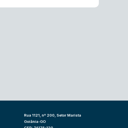
Rua 1121, nº 200, Setor Marista
Goiânia-GO
CEP: 74175-120