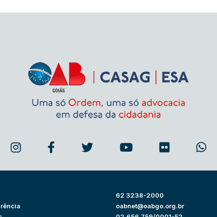
62 3238-2000
rência
oabnet@oabgo.org.br
s
02.656.759/0001-52