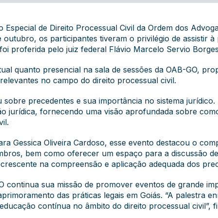
 Especial de Direito Processual Civil da Ordem dos Advog
 outubro, os participantes tiveram o privilégio de assistir 
i proferida pelo juiz federal Flávio Marcelo Servio Borges
rtual quanto presencial na sala de sessões da OAB-GO, pr
relevantes no campo do direito processual civil.
eu sobre precedentes e sua importância no sistema jurídico
ão jurídica, fornecendo uma visão aprofundada sobre com
il.
ara Gessica Oliveira Cardoso, esse evento destacou o c
mbros, bem como oferecer um espaço para a discussão de tó
e crescente na compreensão e aplicação adequada dos prece
continua sua missão de promover eventos de grande impo
rimoramento das práticas legais em Goiás. “A palestra e
ducação contínua no âmbito do direito processual civil”, fi