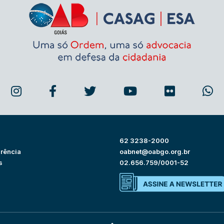
62 3238-2000
rência
oabnet@oabgo.org.br
s
02.656.759/0001-52