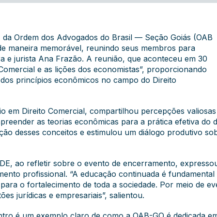
E) da Ordem dos Advogados do Brasil — Seção Goiás (OAB
o de maneira memorável, reunindo seus membros para
 e jurista Ana Frazão. A reunião, que aconteceu em 30
Comercial e as lições dos economistas”, proporcionando
 dos princípios econômicos no campo do Direito
o em Direito Comercial, compartilhou percepções valiosas
preender as teorias econômicas para a prática efetiva do d
o desses conceitos e estimulou um diálogo produtivo sobr
CDE, ao refletir sobre o evento de encerramento, expresso
ento profissional. “A educação continuada é fundamental
para o fortalecimento de toda a sociedade. Por meio de e
es jurídicas e empresariais”, salientou.
ontro é um exemplo claro de como a OAB-GO é dedicada e