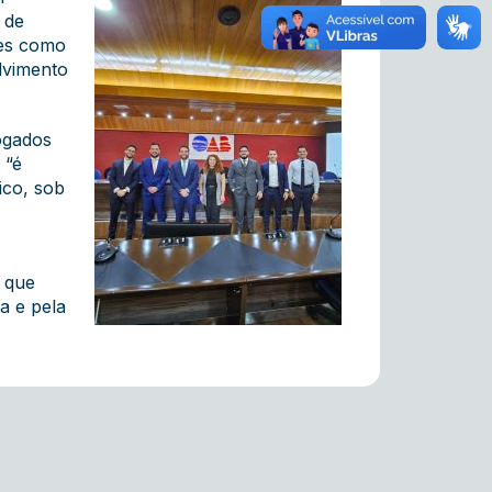
 de
tes como
olvimento
ogados
 “é
ico, sob
, que
a e pela