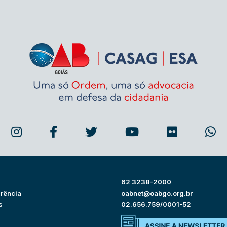
62 3238-2000
rência
oabnet@oabgo.org.br
s
02.656.759/0001-52