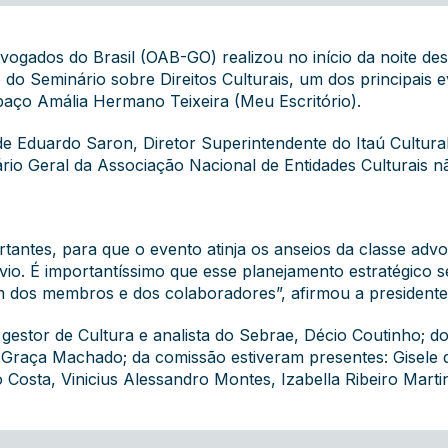
gados do Brasil (OAB-GO) realizou no início da noite dest
 do Seminário sobre Direitos Culturais, um dos principais
paço Amália Hermano Teixeira (Meu Escritório).
de Eduardo Saron, Diretor Superintendente do Itaú Cultur
ário Geral da Associação Nacional de Entidades Culturais 
tantes, para que o evento atinja os anseios da classe adv
vio. É importantíssimo que esse planejamento estratégico 
m dos membros e dos colaboradores”, afirmou a presidente
gestor de Cultura e analista do Sebrae, Décio Coutinho; 
a Graça Machado; da comissão estiveram presentes: Gisele d
Costa, Vinicius Alessandro Montes, Izabella Ribeiro Marti