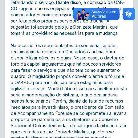
retardando o serviço. Diante disso, a comissão da OAB-
GO sugeriu que os equipamentos sejam substituídos por
computadores com impressora, cuja manutenção pode
ser feita pelos próprios servidores do tribunal. A
sugestão foi acatada pelo juiz Donizete Martins, que
tomará as providências necessárias para a mudança.
Na ocasião, os representantes da seccional também
reclamaram da demora da Contadoria Judicial para
disponibilizar cálculos e guias. Nesse caso, o diretor do
foro da capital argumentou que há poucos servidores
para fazer o serviço e que não tem como aumentar o
quadro. O magistrado propôs convênio entre o fórum e
a OAB-GO para a instituição ceda estagiários para
agilizar o serviço. Murillo Lôbo disse que a melhor opção
seria a modernização do sistema, o que demandaria
menos funcionários. Porém, diante da falta de recursos
imediatos para investir nisso, o presidente da Comissão
de Acompanhamento Forense se comprometeu a levar a
proposta de parceria para os diretores do Conselho
Seccional. Outras demandas da categoria também foram
apresentadas ao juiz Donizete Martins, que tem se
mostrado disposto a tentar resolver as questões