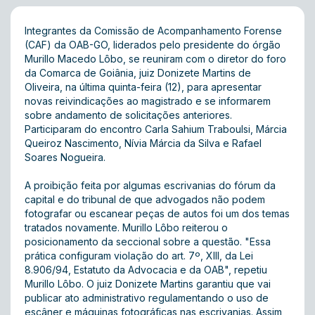
Integrantes da Comissão de Acompanhamento Forense
(CAF) da OAB-GO, liderados pelo presidente do órgão
Murillo Macedo Lôbo, se reuniram com o diretor do foro
da Comarca de Goiânia, juiz Donizete Martins de
Oliveira, na última quinta-feira (12), para apresentar
novas reivindicações ao magistrado e se informarem
sobre andamento de solicitações anteriores.
Participaram do encontro Carla Sahium Traboulsi, Márcia
Queiroz Nascimento, Nívia Márcia da Silva e Rafael
Soares Nogueira.
A proibição feita por algumas escrivanias do fórum da
capital e do tribunal de que advogados não podem
fotografar ou escanear peças de autos foi um dos temas
tratados novamente. Murillo Lôbo reiterou o
posicionamento da seccional sobre a questão. "Essa
prática configuram violação do art. 7º, XIII, da Lei
8.906/94, Estatuto da Advocacia e da OAB", repetiu
Murillo Lôbo. O juiz Donizete Martins garantiu que vai
publicar ato administrativo regulamentando o uso de
escâner e máquinas fotográficas nas escrivanias. Assim,