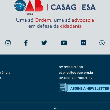
62 3238-2000
rência
oabnet@oabgo.org.br
s
02.656.759/0001-52