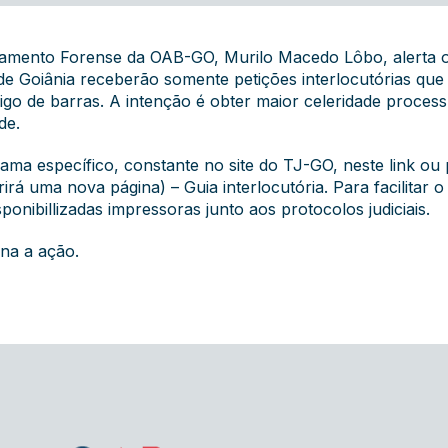
mento Forense da OAB-GO, Murilo Macedo Lôbo, alerta os
a de Goiânia receberão somente petições interlocutórias 
digo de barras. A intenção é obter maior celeridade proces
de.
ma específico, constante no site do TJ-GO, neste
link
ou p
rá uma nova página) – Guia interlocutória. Para facilitar o
onibillizadas impressoras junto aos protocolos judiciais.
ina a ação
.