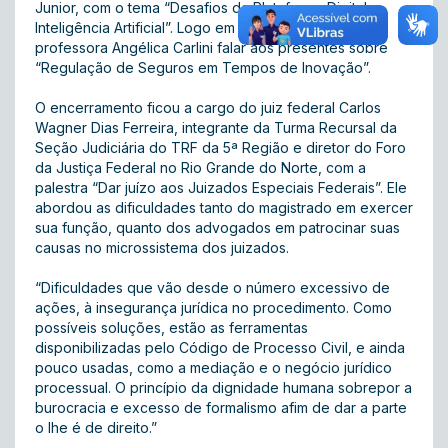
Junior, com o tema “Desafios da Plataforma Digital e
Inteligência Artificial”. Logo em seguida foi a vez da
professora Angélica Carlini falar aos presentes sobre
“Regulação de Seguros em Tempos de Inovação”.
O encerramento ficou a cargo do juiz federal Carlos
Wagner Dias Ferreira, integrante da Turma Recursal da
Seção Judiciária do TRF da 5ª Região e diretor do Foro
da Justiça Federal no Rio Grande do Norte, com a
palestra “Dar juízo aos Juizados Especiais Federais”. Ele
abordou as dificuldades tanto do magistrado em exercer
sua função, quanto dos advogados em patrocinar suas
causas no microssistema dos juizados.
“Dificuldades que vão desde o número excessivo de
ações, à insegurança jurídica no procedimento. Como
possíveis soluções, estão as ferramentas
disponibilizadas pelo Código de Processo Civil, e ainda
pouco usadas, como a mediação e o negócio jurídico
processual. O princípio da dignidade humana sobrepor a
burocracia e excesso de formalismo afim de dar a parte
o lhe é de direito.”