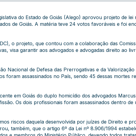
lativa do Estado de Goiás (Alego) aprovou projeto de lei 
ogados de Goiás. A matéria teve 24 votos favoráveis e foi
DC), o projeto, que contou com a colaboração das Comissõ
vas, visa garantir aos advogados e advogadas direito ao liv
ão Nacional de Defesa das Prerrogativas e da Valorizaçã
os foram assassinados no País, sendo 45 dessas mortes re
ecente em Goiás do duplo homicídio dos advogados Marcus
fissão. Os dois profissionais foram assassinados dentro de
mos riscos daquela desenvolvida por juízes de Direito e p
brou, também, que o artigo 6º da Lei nº 8.906/1994 estabe
dos e membros do Ministério Público, devendo todos trata