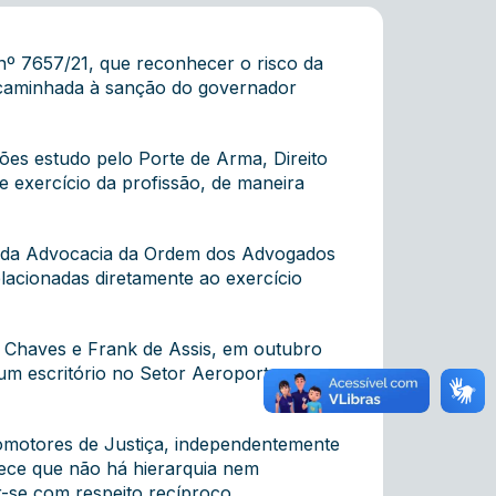
nº 7657/21, que reconhecer o risco da
 encaminhada à sanção do governador
es estudo pelo Porte de Arma, Direito
re exercício da profissão, de maneira
o da Advocacia da Ordem dos Advogados
lacionadas diretamente ao exercício
 Chaves e Frank de Assis, em outubro
 um escritório no Setor Aeroporto, em
romotores de Justiça, independentemente
lece que não há hierarquia nem
r-se com respeito recíproco.