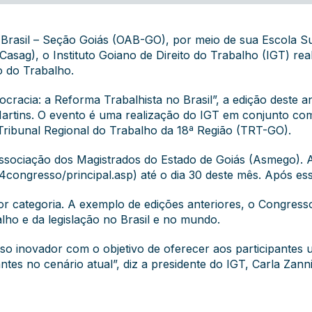
asil – Seção Goiás (OAB-GO), por meio de sua Escola Su
asag), o Instituto Goiano de Direito do Trabalho (IGT) real
o do Trabalho.
racia: a Reforma Trabalhista no Brasil”, a edição deste 
 Martins. O evento é uma realização do IGT em conjunto c
Tribunal Regional do Trabalho da 18ª Região (TRT-GO).
sociação dos Magistrados do Estado de Goiás (Asmego). As
4congresso/principal.asp) até o dia 30 deste mês. Após es
por categoria. A exemplo de edições anteriores, o Congres
lho e da legislação no Brasil e no mundo.
o inovador com o objetivo de oferecer aos participantes 
tes no cenário atual”, diz a presidente do IGT, Carla Zanni