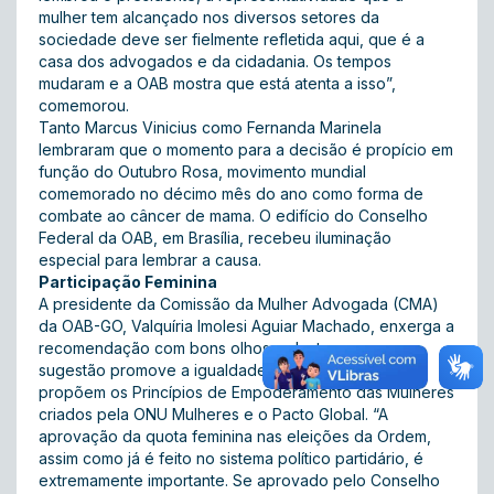
mulher tem alcançado nos diversos setores da
sociedade deve ser fielmente refletida aqui, que é a
casa dos advogados e da cidadania. Os tempos
mudaram e a OAB mostra que está atenta a isso”,
comemorou.
Tanto Marcus Vinicius como Fernanda Marinela
lembraram que o momento para a decisão é propício em
função do Outubro Rosa, movimento mundial
comemorado no décimo mês do ano como forma de
combate ao câncer de mama. O edifício do Conselho
Federal da OAB, em Brasília, recebeu iluminação
especial para lembrar a causa.
Participação Feminina
A presidente da Comissão da Mulher Advogada (CMA)
da OAB-GO, Valquíria Imolesi Aguiar Machado, enxerga a
recomendação com bons olhos e destaca que a
sugestão promove a igualdade de gênero conforme
propõem os Princípios de Empoderamento das Mulheres
criados pela ONU Mulheres e o Pacto Global. “A
aprovação da quota feminina nas eleições da Ordem,
assim como já é feito no sistema político partidário, é
extremamente importante. Se aprovado pelo Conselho