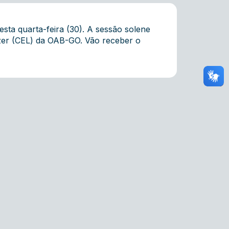
esta quarta-feira (30). A sessão solene
azer (CEL) da OAB-GO. Vão receber o