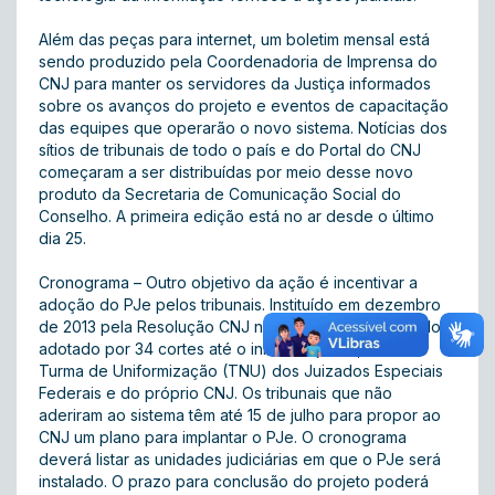
Além das peças para internet, um
boletim mensal
está
sendo produzido pela Coordenadoria de Imprensa do
CNJ para manter os servidores da Justiça informados
sobre os avanços do projeto e eventos de capacitação
das equipes que operarão o novo sistema. Notícias dos
sítios de tribunais de todo o país e do Portal do CNJ
começaram a ser distribuídas por meio desse novo
produto da Secretaria de Comunicação Social do
Conselho. A primeira edição está no ar desde o último
dia 25.
Cronograma – Outro objetivo da ação é incentivar a
adoção do PJe pelos tribunais. Instituído em dezembro
de 2013 pela
Resolução CNJ n. 185
, o PJe já havia sido
adotado por 34 cortes até o início de junho, além da
Turma de Uniformização (TNU) dos Juizados Especiais
Federais e do próprio CNJ. Os tribunais que não
aderiram ao sistema têm até 15 de julho para propor ao
CNJ um plano para implantar o PJe. O cronograma
deverá listar as unidades judiciárias em que o PJe será
instalado. O prazo para conclusão do projeto poderá