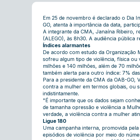
Em 25 de novembro é declarado o Dia I
GO, atenta à importância da data, partici
A integrante da CMA, Janaína Ribeiro, r
(ALEGO), às 8h30. A audiência pública re
Índices alarmantes
De acordo com estudo da Organização Mu
sofreu algum tipo de violência, física o
milhões e 140 milhões, além de 70 milhõ
também alerta para outro índice: 7% das
Para a presidente da CMA da OAB-GO, Valq
contra a mulher em termos globais, ou se
indistintamente.
"É importante que os dados sejam conhe
de tamanha opressão e violência a Mulhe
verdade, a violência contra a mulher ati
Ligue 180
Uma campanha interna, promovida pela C
episódios de violência por meio do núme