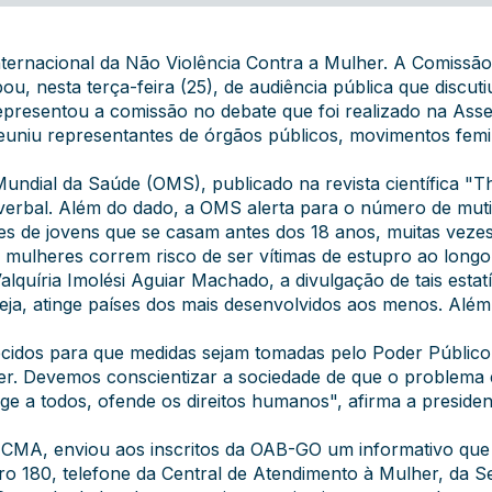
nternacional da Não Violência Contra a Mulher. A Comiss
pou, nesta terça-feira (25), de audiência pública que discuti
epresentou a comissão no debate que foi realizado na Asse
uniu representantes de órgãos públicos, movimentos femini
ndial da Saúde (OMS), publicado na revista científica "Th
u verbal. Além do dado, a OMS alerta para o número de mut
es de jovens que se casam antes dos 18 anos, muitas veze
 mulheres correm risco de ser vítimas de estupro ao longo 
uíria Imolési Aguiar Machado, a divulgação de tais estatí
ja, atinge países dos mais desenvolvidos aos menos. Além 
cidos para que medidas sejam tomadas pelo Poder Público 
r. Devemos conscientizar a sociedade de que o problema e
nge a todos, ofende os direitos humanos", afirma a preside
MA, enviou aos inscritos da OAB-GO um informativo que a
ro 180, telefone da Central de Atendimento à Mulher, da Se