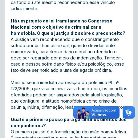
cartório ou até mesmo reconhecendo esse vínculo
judicialmente.
Há um projeto de lei tramitando no Congresso
Nacional com o objetivo de criminalizar a
homofobia. O que a justiça diz sobre o preconceito?
A Justiça vem reconhecendo que o constrangimento
sofrido por um homossexual, quando devidamente
comprovado, caracteriza dano moral ao ofendido e
deve ser reparado por meio de indenização. Também,
caso a pessoa sofra dano físico e/ou psicológico, esse
fato deve ser noticiado a uma delegacia próxima.
Mesmo sem a imediata aprovação do polêmico PL nº
122/2006, que visa criminalizar a homofobia, os cidadãos
ofendidos podem ser amparados pela atual legislação,
que configura a atitude homofóbica como crime de
calúnia, injúria, difamação, lesão corporal, dentre outros.
Qual é o primeiro passo para garantir os direitos dos
companheiros?
O primeiro passo é a formalização da união homoafetiva.
É importante ressaltar que a união homoafetiva está