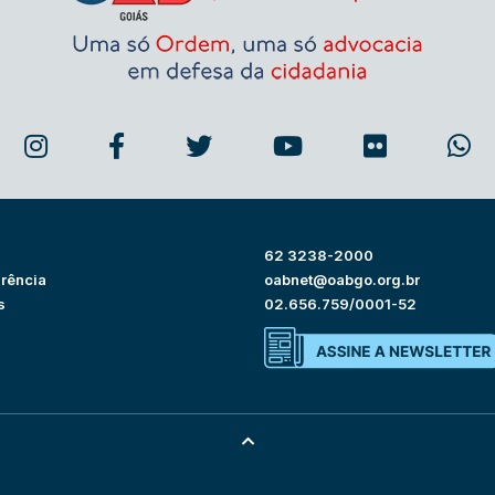
62 3238-2000
rência
oabnet@oabgo.org.br
s
02.656.759/0001-52