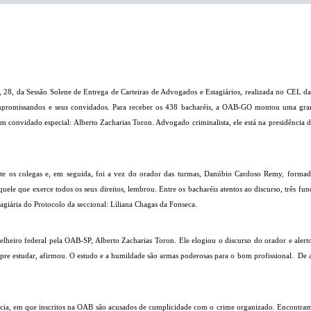
a, 28, da Sessão Solene de Entrega de Carteiras de Advogados e Estagiários, realizada no CEL d
mpromissandos e seus convidados. Para receber os 438 bacharéis, a OAB-GO montou uma grande
e um convidado especial: Alberto Zacharias Toron. Advogado criminalista, ele está na presidênci
te os colegas e, em seguida, foi a vez do orador das turmas, Danúbio Cardoso Remy, formado
uele que exerce todos os seus direitos, lembrou. Entre os bacharéis atentos ao discurso, três 
agiária do Protocolo da seccional: Liliana Chagas da Fonseca.
heiro federal pela OAB-SP, Alberto Zacharias Toron. Ele elogiou o discurso do orador e alert
pre estudar, afirmou. O estudo e a humildade são armas poderosas para o bom profissional.
De 
acia, em que inscritos na OAB são acusados de cumplicidade com o crime organizado. Encontr