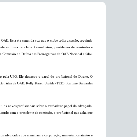
a OAB. Esta é a segunda vez que o clube sedia a sessão, seguindo
 estrutura no clube. Conselheiros, presidentes de comissões e
a da Comissão de Defesa das Prerrogativas da OAB Nacional e falou
 pela UFG. Ele destacou o papel do profissional do Direito. O
funcionárias da OAB: Kelly Karen Urzêda (TED), Karinne Bernardes
ou os novos profissionais sobre o verdadeiro papel do advogado.
acordo com o presidente da comissão, o profissional que acha que
amos advogados que mancham a corporação, mas estamos atentos e