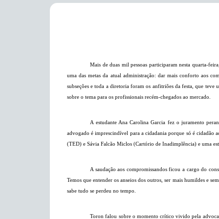
Mais de duas mil pessoas participaram nesta quarta-feir
uma das metas da atual administração: dar mais conforto aos co
subseções e toda a diretoria foram os anfitriões da festa, que tev
sobre o tema para os profissionais recém-chegados ao mercado.
A estudante Ana Carolina Garcia fez o juramento peran
advogado é imprescindível para a cidadania porque só é cidadão aq
(TED) e Sávia Falcão Miclos (Cartório de Inadimplência) e uma est
A saudação aos compromissandos ficou a cargo do consel
Temos que entender os anseios dos outros, ser mais humildes e sem
sabe tudo se perdeu no tempo.
Toron falou sobre o momento crítico vivido pela advoc