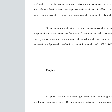
vigilantes, disse. Se comprovadas as atividades criminosas dest
verdadeiros destinatários destas prerrogativas são os cidadãos e 
célere, não corrupto, a advocacia será exercida com muita dificulda
No pronunciamento que fez aos compromissandos, o pres
disponibilizada aos novos profissionais. É a maior linha de serviços
serviços essenciais para a cidadania. O presidente da seccional f
subseção de Aparecida de Goiânia, município onde está o CEL, Wal
Elogios
Ao participar da maior entrega de carteiras de advogado
exclamou. Conheço todo o Brasil e nunca vi estrutura igual a esta