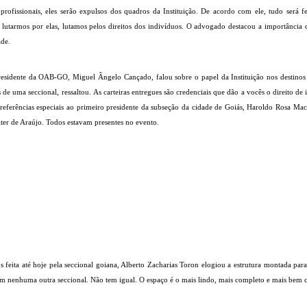
es profissionais, eles serão expulsos dos quadros da Instituição. De acordo com ele, tudo será
ao lutarmos por elas, lutamos pelos direitos dos indivíduos. O advogado destacou a importância
de.
idente da OAB-GO, Miguel Ângelo Cançado, falou sobre o papel da Instituição nos destinos do
 de uma seccional, ressaltou. As carteiras entregues são credenciais que dão a vocês o direito de 
ez referências especiais ao primeiro presidente da subseção da cidade de Goiás, Haroldo Rosa Ma
ter de Araújo. Todos estavam presentes no evento.
s feita até hoje pela seccional goiana, Alberto Zacharias Toron elogiou a estrutura montada par
 em nenhuma outra seccional. Não tem igual. O espaço é o mais lindo, mais completo e mais bem c