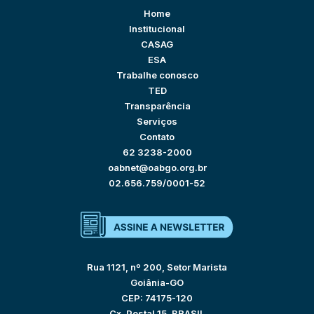
Home
Institucional
CASAG
ESA
Trabalhe conosco
TED
Transparência
Serviços
Contato
62 3238-2000
oabnet@oabgo.org.br
02.656.759/0001-52
Rua 1121, nº 200, Setor Marista
Goiânia-GO
CEP: 74175-120
Cx. Postal 15, BRASIL