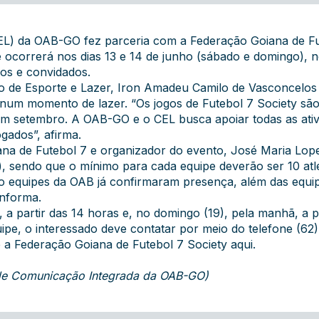
CEL) da OAB-GO fez parceria com a Federação Goiana de Fut
ocorrerá nos dias 13 e 14 de junho (sábado e domingo), n
dos e convidados.
 de Esporte e Lazer, Iron Amadeu Camilo de Vasconcelos
 num momento de lazer. “Os jogos de Futebol 7 Society s
em setembro. A OAB-GO e o CEL busca apoiar todas as ati
ogados”, afirma.
na de Futebol 7 e organizador do evento, José Maria Lope
ira), sendo que o mínimo para cada equipe deverão ser 10 atl
o equipes da OAB já confirmaram presença, além das equip
 informa.
e, a partir das 14 horas e, no domingo (19), pela manhã, a
uipe, o interessado deve contatar por meio do telefone (6
re a Federação Goiana de Futebol 7 Society
aqui
.
 de Comunicação Integrada da OAB-GO)