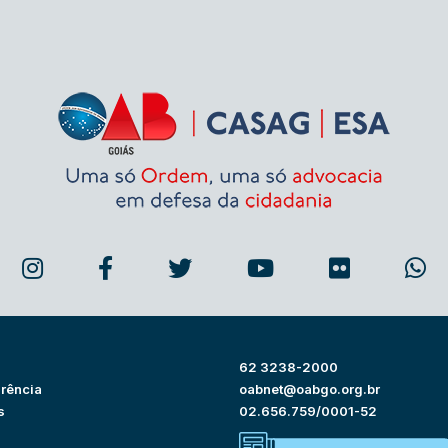
62 3238-2000
rência
oabnet@oabgo.org.br
s
02.656.759/0001-52