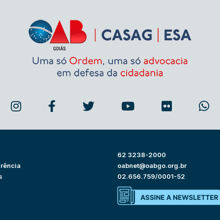
62 3238-2000
rência
oabnet@oabgo.org.br
s
02.656.759/0001-52