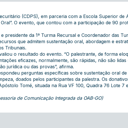
ecuritário (CDPS), em parceria com a Escola Superior de A
 Oral”. O evento, que contou com a participação de 90 profi
eral e presidente da 1ª Turma Recursal e Coordenador das 
 recursos que admitem sustentação oral, abordagem e estr
s Tribunais.
valiou o resultado do evento. “O palestrante, de forma el
entações eficazes, normalmente, são rápidas, não são lid
o jurídica ou das provas”, afirma.
respondeu perguntas específicas sobre sustentação oral de 
mpeza, doados pelos participantes da palestra. Os donativos
Apóstolo Tomé, situada na Rua VF 100, Quadra 76 Lote 7 e 9
Assessoria de Comunicação Integrada da OAB-GO)