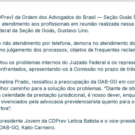
(CDPrev) da Ordem dos Advogados do Brasil — Seção Goiá
tendimento aos profissionais em reunião realizada nessa te
deral da Seção de Goiás, Gustavo Lino.
e não atendimento por telefone, demora no atendimento do 
 no julgamento dos processos, objetos de frequentes recl
ntou os problemas internos do Juizado Federal e os repre
enfrentados, apresentando-os à Comissão no prazo de trê
melina Prado, ressaltou a preocupação da OAB-GO em cons
melhor caminho para a solução dos problemas. “Diante de s
 celeridade da prestação jurisdicional, é nosso dever, enqu
vivenciados pela advocacia previdenciarista quanto para ou
iva”.
residente Jovem da CDPrev Letícia Batista e o vice-presid
 OAB-GO, Kaito Carneiro.