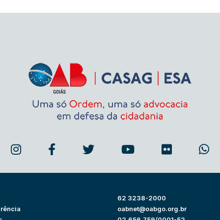
62 3238-2000
rência
oabnet@oabgo.org.br
s
02.656.759/0001-52