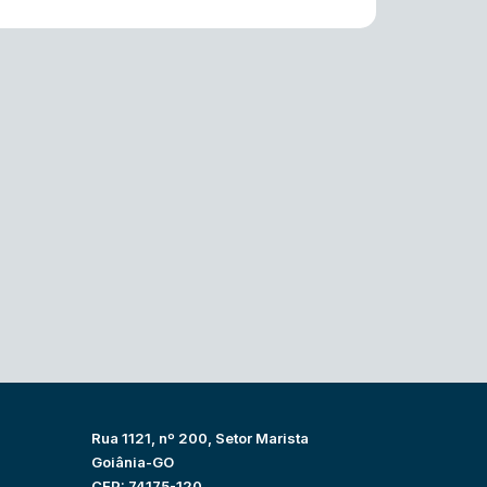
Rua 1121, nº 200, Setor Marista
Goiânia-GO
CEP: 74175-120