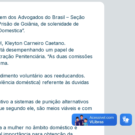
dem dos Advogados do Brasil – Seção
Prisão de Goiânia, de solenidade de
 Domestica”.
H, Kleyton Carneiro Caetano.
está desempenhando um papel de
tração Penitenciária. “As duas comissões
rma.
ndimento voluntário aos reeducandos.
olência doméstica) referente às duvidas
ivo a sistemas de punição alternativos
ue segundo ele, são meios viáveis e com
ra a mulher no âmbito doméstico e
al importância para obtenção da