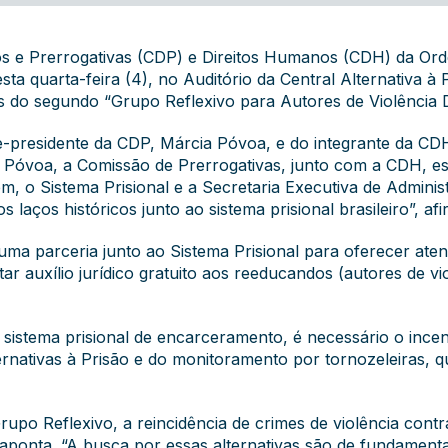
os e Prerrogativas (CDP) e Direitos Humanos (CDH) da Or
a quarta-feira (4), no Auditório da Central Alternativa à 
tes do segundo “Grupo Reflexivo para Autores de Violência
-presidente da CDP, Márcia Póvoa, e do integrante da CD
a Póvoa, a Comissão de Prerrogativas, junto com a CDH, 
m, o Sistema Prisional e a Secretaria Executiva de Adminis
s laços históricos junto ao sistema prisional brasileiro”, afi
uma parceria junto ao Sistema Prisional para oferecer ate
ar auxílio jurídico gratuito aos reeducandos (autores de vi
sistema prisional de encarceramento, é necessário o incent
ernativas à Prisão e do monitoramento por tornozeleiras, q
po Reflexivo, a reincidência de crimes de violência cont
, aponta. “A busca por essas alternativas são de fundament