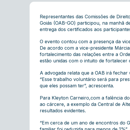
Representantes das Comissões de Direit
Goiás (OAB-GO) participou, na manhã dest
entrega dos certificados aos participan
O evento contou com a presença da vice
De acordo com a vice-presidente Márci
fortalecimento das relações entre a Orde
estão unidas com o intuito de fortalecer o
A advogada relata que a OAB irá fechar 
“Esse trabalho voluntário será para prest
que eles possam ter”, acrescenta.
Para Kleyton Carneiro,com a falência do 
ao cárcere, a exemplo da Central de Alt
resultados evidentes.
“Em cerca de um ano de encontros do Gru
familiar foi reduzida para menos de 1%”